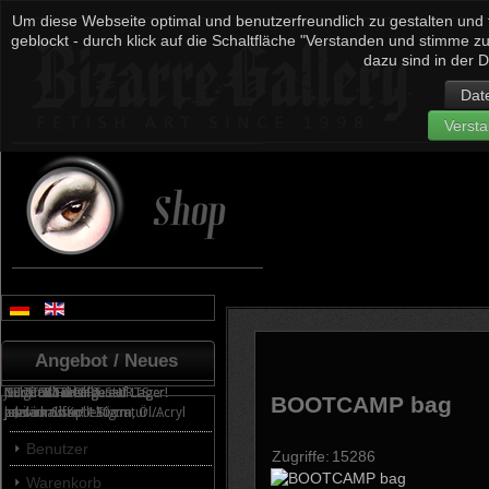
Um diese Webseite optimal und benutzerfreundlich zu gestalten und
geblockt - durch klick auf die Schaltfläche "Verstanden und stimme z
dazu sind in der D
Dat
Verst
Angebot / Neues
JETZT IM SHOP!
Nur 3 Stück!
Nur noch wenige auf Lager!
Original Fetishkunst
Nur noch wenige auf Lager!
NEUE FETISCH T-SHIRTS
BOOTCAMP bag
Jubiläums Kollektion
personalisierte Signatur....
zu verkaufen! 130 cm, Öl/Acryl
jetzt im Shop!
Alle Produkte
Benutzer
Zugriffe:
15286
Warenkorb