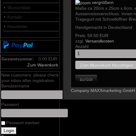
vergrößern
Wunschliste
Maße ca 20cm x 25cm x 6cm, ein
Aussenreissverschluss. Innen ro
Kontakt
Tragegurt mit Schnellöffner Br
Newsletter
Handgemacht in Deutschland
Preis:
59.50 EUR
zzgl.
Versandkosten
Anzahl:
Gesamtsumme:
0.00 EUR
Zum Warenkorb
New customers: please check
your inbox after registration.
Benutzername
Company MAXXmarketing GmbH
Passwort
Passwort merken